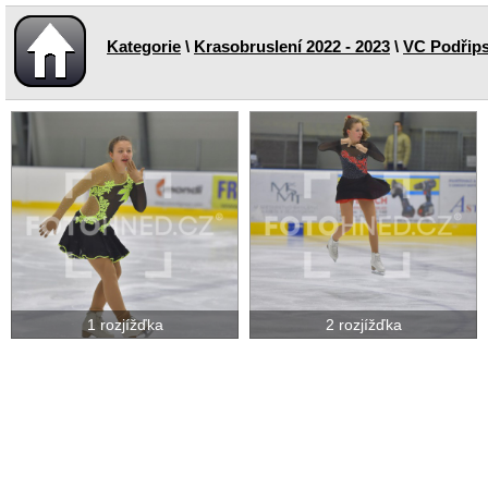
Kategorie
\
Krasobruslení 2022 - 2023
\
VC Podřipsk
1 rozjížďka
2 rozjížďka