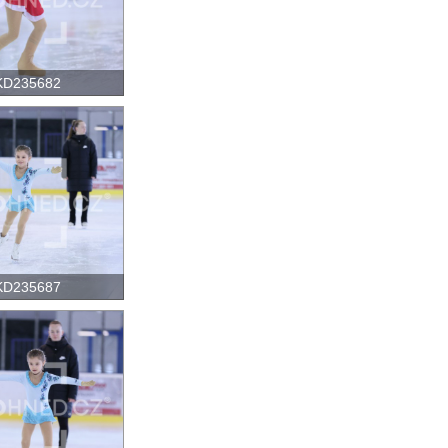
KD235682
KD235687