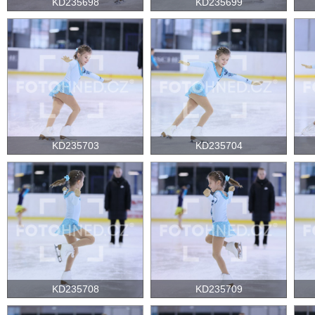
KD235698
KD235699
KD235703
KD235704
KD235708
KD235709