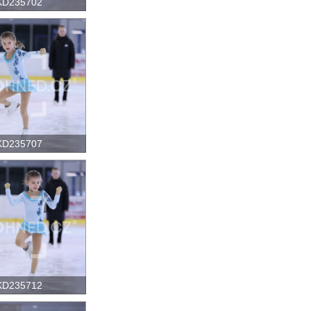
KD235702
KD235707
KD235712