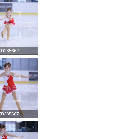
KD235662
KD235667