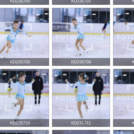
KD235700
KD235701
KD235705
KD235706
KD235710
KD235711