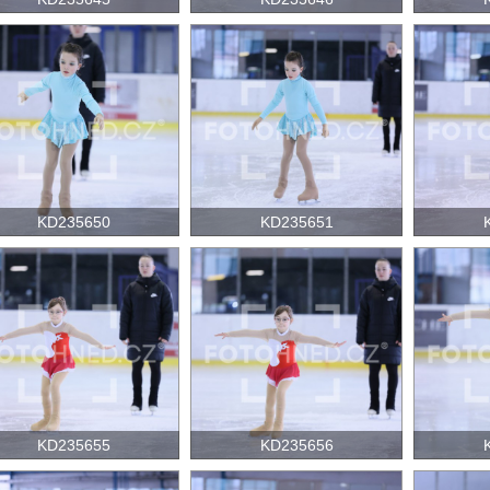
KD235650
KD235651
KD235655
KD235656