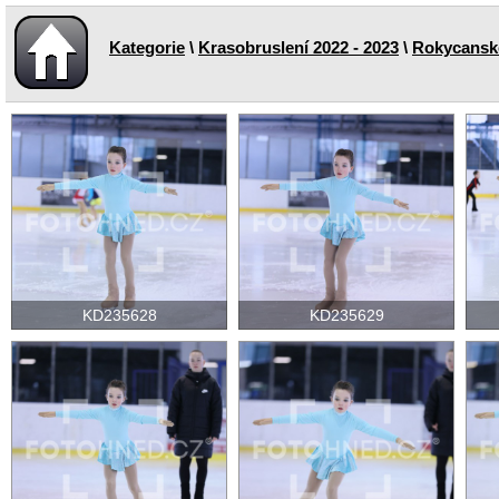
Kategorie
\
Krasobruslení 2022 - 2023
\
Rokycanské 
KD235628
KD235629