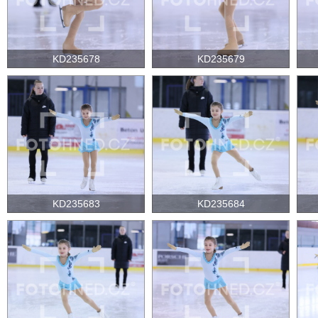
KD235678
KD235679
KD235683
KD235684