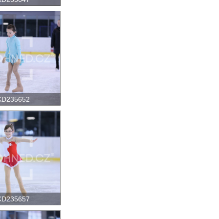
KD235652
KD235657