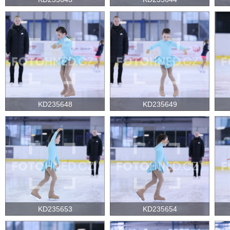
KD235648
KD235649
KD235653
KD235654