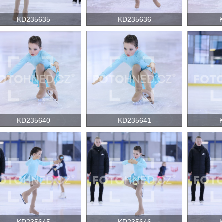
KD235635
KD235636
KD235640
KD235641
KD235645
KD235646