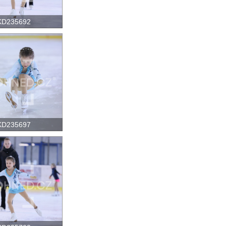
KD235692
KD235697