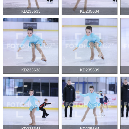
KD235633
KD235634
KD235638
KD235639
KD235643
KD235644