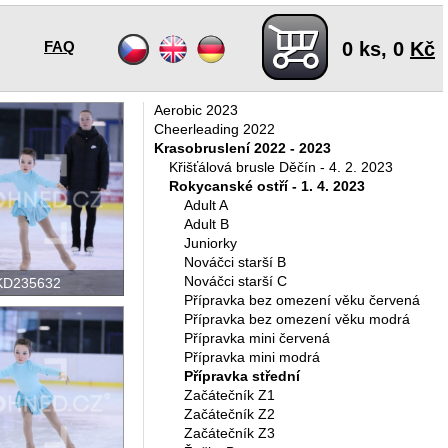
FAQ
0
ks,
0
Kč
Aerobic 2023
Cheerleading 2022
Krasobruslení 2022 - 2023
Křišťálová brusle Děčín - 4. 2. 2023
Rokycanské ostří - 1. 4. 2023
Adult A
Adult B
Juniorky
Nováčci starší B
Nováčci starší C
KD235632
Přípravka bez omezení věku červená
Přípravka bez omezení věku modrá
Přípravka mini červená
Přípravka mini modrá
Přípravka střední
Začátečník Z1
Začátečník Z2
Začátečník Z3