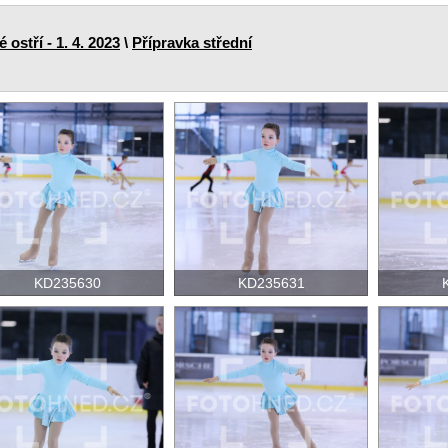
ostří - 1. 4. 2023
\
Přípravka střední
KD235630
KD235631