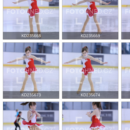
KD235668
KD235669
KD235673
KD235674