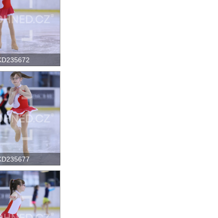
KD235672
KD235677