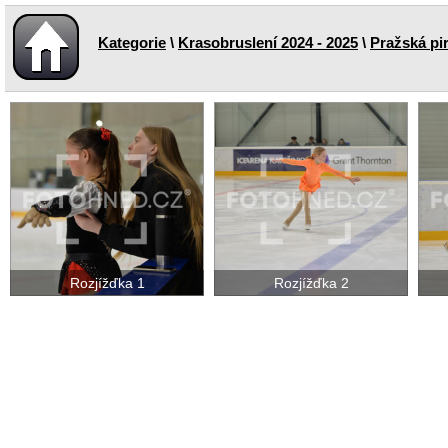
Kategorie
\
Krasobruslení 2024 - 2025
\
Pražská pir
Rozjížďka 1
Rozjížďka 2