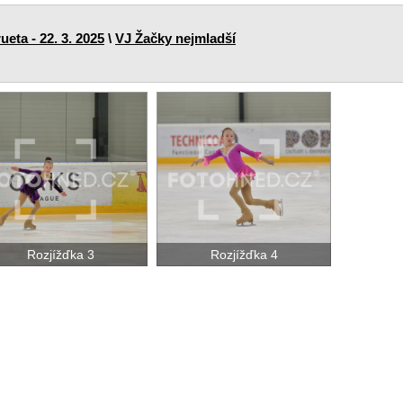
ueta - 22. 3. 2025
\
VJ Žačky nejmladší
Rozjížďka 3
Rozjížďka 4