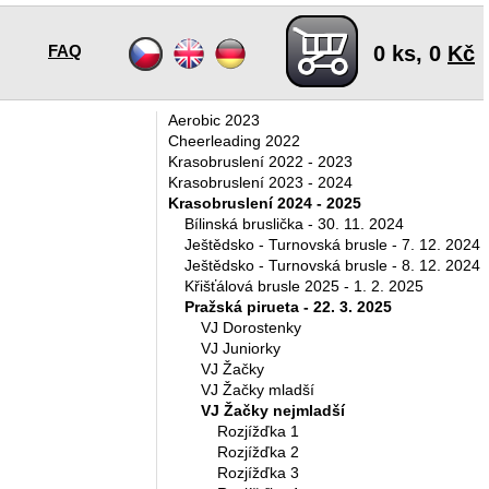
FAQ
0
ks,
0
Kč
Aerobic 2023
Cheerleading 2022
Krasobruslení 2022 - 2023
Krasobruslení 2023 - 2024
Krasobruslení 2024 - 2025
Bílinská bruslička - 30. 11. 2024
Ještědsko - Turnovská brusle - 7. 12. 2024
Ještědsko - Turnovská brusle - 8. 12. 2024
Křišťálová brusle 2025 - 1. 2. 2025
Pražská pirueta - 22. 3. 2025
VJ Dorostenky
VJ Juniorky
VJ Žačky
VJ Žačky mladší
VJ Žačky nejmladší
Rozjížďka 1
Rozjížďka 2
Rozjížďka 3